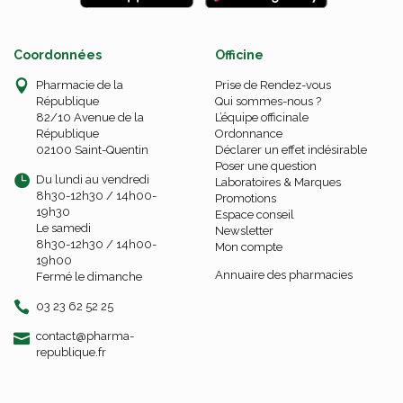
Coordonnées
Officine
Pharmacie de la
Prise de Rendez-vous
République
Qui sommes-nous ?
82/10 Avenue de la
L’équipe officinale
République
Ordonnance
02100 Saint-Quentin
Déclarer un effet indésirable
Poser une question
Du lundi au vendredi
Laboratoires & Marques
8h30-12h30 / 14h00-
Promotions
19h30
Espace conseil
Le samedi
Newsletter
8h30-12h30 / 14h00-
Mon compte
19h00
Annuaire des pharmacies
Fermé le dimanche
03 23 62 52 25
-
-
contact
@
pharma-
republique.fr