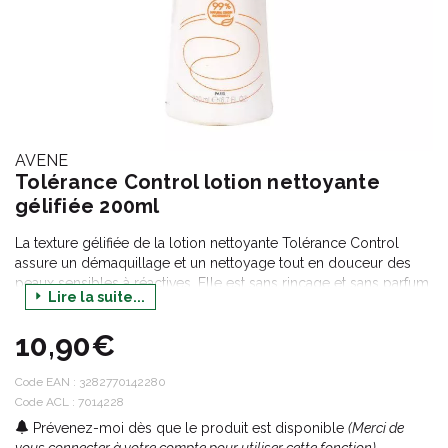
AVENE
Tolérance Control lotion nettoyante
gélifiée 200ml
La texture gélifiée de la lotion nettoyante Tolérance Control
assure un démaquillage et un nettoyage tout en douceur des
peaux sensibles à réactives. Elle est sans rinçage et sans parfum
Lire la suite...
et nettoie parfaitement le visage, les yeux et les lèvres.
10,90€
Code EAN :
3282770142280
Code ACL : 7014228
Prévenez-moi dès que le produit est disponible
(Merci de