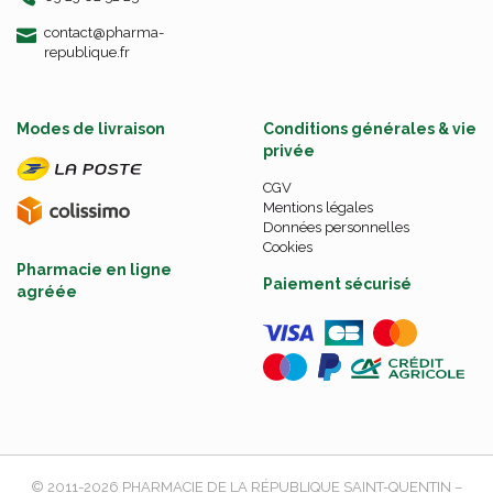
-
-
contact
@
pharma-
republique.fr
Modes de livraison
Conditions générales & vie
privée
CGV
Mentions légales
Données personnelles
Cookies
Pharmacie en ligne
Paiement sécurisé
agréée
© 2011-2026
PHARMACIE DE LA RÉPUBLIQUE SAINT-QUENTIN
–