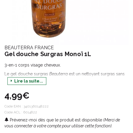
BEAUTERRA FRANCE
Gel douche Surgras Monoï 1L
3-en-1 corps visage cheveux.
Le gel douche surgras
Beauterra
est un nettoyant surgras sans
savon qui convient parfaitement aux peaux sensibles et
Lire la suite...
délicates. Avec son pH physiologique et sa formule enrichie à
l'huile de Monoï, il respecte l'équilibre cutané. Enrichie en
4,99€
agents démêlants, sa formule convient à tous types de cheveux.
S'emploie pour le lavage fréquent et régulier de la peau. Son
Code EAN :
3401360148222
utilisation répétée est sans danger.
Code ACL : 6014822
Prévenez-moi dès que le produit est disponible
(Merci de
Testé sous contrôle dermatologique.
vous connecter à votre compte pour utiliser cette fonction).
Sans savon - sans paraben - sans phénoxyéthanol - sans huile