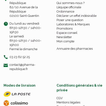
République
Qui sommes-nous ?
82/10 Avenue de la
L’équipe officinale
République
Ordonnance
02100 Saint-Quentin
Déclarer un effet indésirable
Poser une question
Du lundi au vendredi
Laboratoires & Marques
8h30-12h30 / 14h00-
Promotions
19h30
Espace conseil
Le samedi
Newsletter
8h30-12h30 / 14h00-
Mon compte
19h00
Annuaire des pharmacies
Fermé le dimanche
03 23 62 52 25
-
-
contact
@
pharma-
republique.fr
Modes de livraison
Conditions générales & vie
privée
CGV
Mentions légales