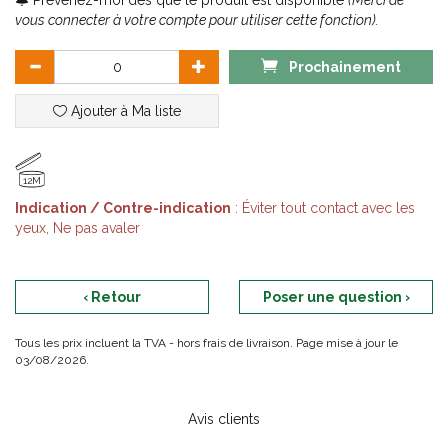
Prévenez-moi dès que le produit est disponible
(Merci de
Produit fabriqué à partir d'ingrédients naturels qui respectent
vous connecter à votre compte pour utiliser cette fonction).
l'environnement, facilement biodégradable. 97% d'ingrédients
d'origine naturelle.
Prochainement
Sans conservateur, sans tensio-actifs de synthèse (sulfate), sans
paraben, sans huile de palme, sans graisses animales.
Ajouter à Ma liste
12M
Indication / Contre-indication
: Éviter tout contact avec les
yeux, Ne pas avaler
‹ Retour
Poser une question ›
Tous les prix incluent la TVA - hors frais de livraison. Page mise à jour le
03/08/2026.
Avis clients