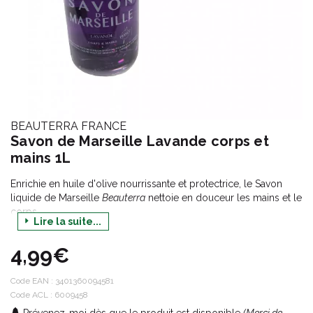
BEAUTERRA FRANCE
Savon de Marseille Lavande corps et
mains 1L
Enrichie en huile d'olive nourrissante et protectrice, le Savon
liquide de Marseille
Beauterra
nettoie en douceur les mains et le
corps.
Lire la suite...
Fabriqué dans la pure tradition marseillaise par un maître
savonnier, il est formulé à partir d'huiles 100% végétales et cuit
4,99€
au chaudron.
Naturellement riche en glycérine hydratante et en acides gras
essentiels, ce savon protège la peau de la déshydratation. .
Code EAN :
3401360094581
Code ACL : 6009458
Fabriqué par saponification d'huiles d'olive et de coprah.