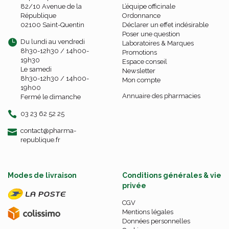
82/10 Avenue de la
L’équipe officinale
République
Ordonnance
02100 Saint-Quentin
Déclarer un effet indésirable
Poser une question
Du lundi au vendredi
Laboratoires & Marques
8h30-12h30 / 14h00-
Promotions
19h30
Espace conseil
Le samedi
Newsletter
8h30-12h30 / 14h00-
Mon compte
19h00
Annuaire des pharmacies
Fermé le dimanche
03 23 62 52 25
-
-
contact
@
pharma-
republique.fr
Modes de livraison
Conditions générales & vie
privée
CGV
Mentions légales
Données personnelles