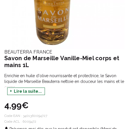
BEAUTERRA FRANCE
Savon de Marseille Vanille-Miel corps et
mains 1L
Enrichie en huile d'olive nourrissante et protectrice, le Savon
liquide de Marseille Beauterra nettoie en douceur les mains et le
corps.
Lire la suite...
Fabriqué dans la pure tradition marseillaise par un maître
savonnier, il est formulé à partir d'huiles 100% végétales et cuit
4,99€
au chaudron.
Naturellement riche en glycérine hydratante et en acides gras
essentiels, ce savon protège la peau de la déshydratation. .
Code EAN :
3401360094727
Code ACL : 6009472
Fabriqué par saponification d'huiles d'olive et de coprah.