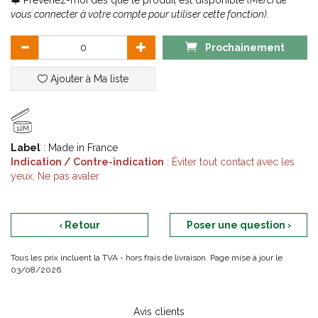
Prévenez-moi dès que le produit est disponible
(Merci de
Produit fabriqué à partir d'ingrédients naturels qui respectent
vous connecter à votre compte pour utiliser cette fonction).
l'environnement, facilement biodégradable. 97% d'ingrédients
d'origine naturelle.
Prochainement
Sans conservateur, sans tensio-actifs de synthèse (sulfate), sans
paraben, sans huile de palme, sans graisses animales.
Ajouter à Ma liste
12M
Label
: Made in France
Indication / Contre-indication
: Éviter tout contact avec les
yeux, Ne pas avaler
‹ Retour
Poser une question ›
Tous les prix incluent la TVA - hors frais de livraison. Page mise à jour le
03/08/2026.
Avis clients