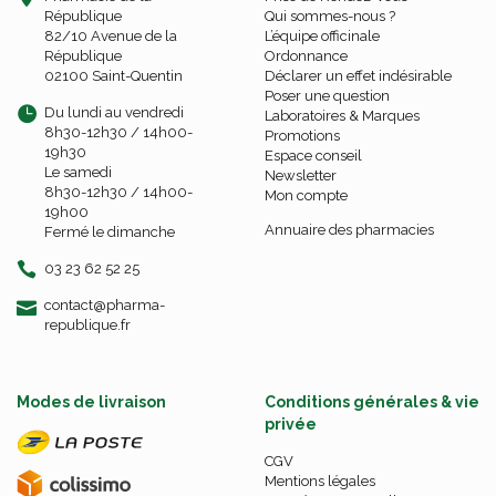
République
Qui sommes-nous ?
82/10 Avenue de la
L’équipe officinale
République
Ordonnance
02100 Saint-Quentin
Déclarer un effet indésirable
Poser une question
Du lundi au vendredi
Laboratoires & Marques
8h30-12h30 / 14h00-
Promotions
19h30
Espace conseil
Le samedi
Newsletter
8h30-12h30 / 14h00-
Mon compte
19h00
Annuaire des pharmacies
Fermé le dimanche
03 23 62 52 25
-
-
contact
@
pharma-
republique.fr
Modes de livraison
Conditions générales & vie
privée
CGV
Mentions légales